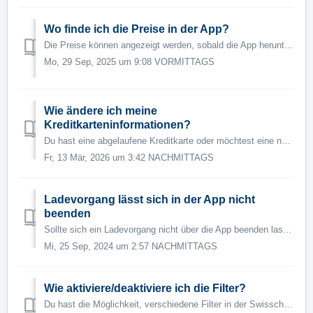
Wo finde ich die Preise in der App?
Die Preise können angezeigt werden, sobald die App heruntergeladen wurde. Der Preis kann variieren, je nachdem, ob du registriert bist oder nicht. Falls du...
Mo, 29 Sep, 2025 um 9:08 VORMITTAGS
Wie ändere ich meine
Kreditkarteninformationen?
Du hast eine abgelaufene Kreditkarte oder möchtest eine neue hinterlegen? Dann befolge bitte diese Schritte: 1. Gehe zur Swisscharge-App und wähle d...
Fr, 13 Mär, 2026 um 3:42 NACHMITTAGS
Ladevorgang lässt sich in der App nicht
beenden
Sollte sich ein Ladevorgang nicht über die App beenden lassen, befolge bitte die folgenden Schritte: 1. Versuche das Kabel beim Fahrzeug zu lösen. Sobal...
Mi, 25 Sep, 2024 um 2:57 NACHMITTAGS
Wie aktiviere/deaktiviere ich die Filter?
Du hast die Möglichkeit, verschiedene Filter in der Swisscharge App zu aktivieren. Steckertypen AC/DC Typ Ladepunkte Nur mit Kabel oder nicht ...