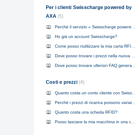
Per i clienti Swisscharge powered by
AXA
5
Perché il servizio « Swisscharge powered by AXA » viene i
Ho già un account Swisscharge?
Come posso riutilizzare la mia carta RFID AXA esistente nel mio account Swissc
Dove posso trovare i prezzi nella nuo
Dove posso trovare ulteriori FAQ general
Costi e prezzi
4
Quanto costa un conto cliente co
Perché i prezzi di ricarica possono variare e d
Quanto costa una scheda RFID?
Posso lasciare la mia macchina in una colonnina per diversi gi