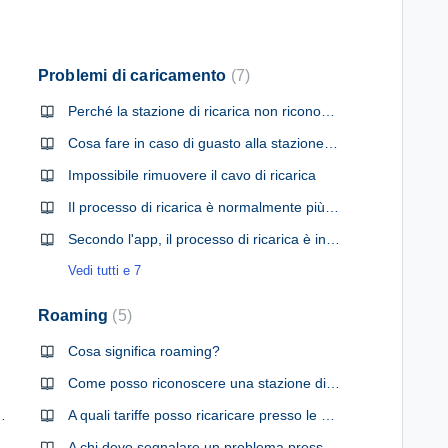
Problemi di caricamento
7
Perché la stazione di ricarica non riconosce la mia app o la mia scheda di ricarica?
Cosa fare in caso di guasto alla stazione di ricarica?
Impossibile rimuovere il cavo di ricarica
Il processo di ricarica è normalmente più lento
Secondo l'app, il processo di ricarica è iniziato, ma il punto di ricarica non funziona. Cosa devo fare?
Vedi tutti e 7
Roaming
5
Cosa significa roaming?
Come posso riconoscere una stazione di roaming nell'app?
della carta di credito?
A quali tariffe posso ricaricare presso le stazioni in roaming?
ation
A chi devo segnalare un problema presso una stazione di ricarica in roaming?