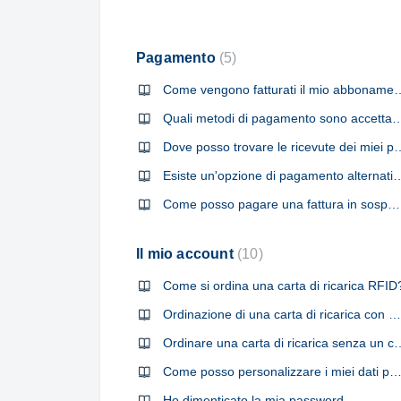
Pagamento
5
Come vengono fatturati il mio abbonamento e le mie 
Quali metodi di pagamento sono accetta
Dove posso trovare le ricevute dei
Esiste un'opzione di pagame
Come posso pagare una fattura in sospeso nell'app Swisscharge dopo essere stato bloccato?
Il mio account
10
Come si ordina una carta di ricarica RFID
Ordinazione di una carta di ricarica con un conto cliente esistente
Ordinare una carta di ricarica senza
Come posso personalizzare i miei dati person
Ho dimenticato la mia password