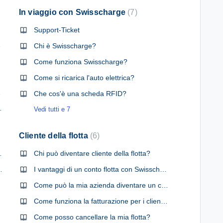
In viaggio con Swisscharge
7
Support-Ticket
nterrotto?
Chi è Swisscharge?
Come funziona Swisscharge?
harge?
Come si ricarica l'auto elettrica?
va app?
Che cos'è una scheda RFID?
i su Swisscharge?
Vedi tutti e 7
Cliente della flotta
6
n Swisscharge?
Chi può diventare cliente della flotta?
ove posso vedere il prezzo?
I vantaggi di un conto flotta con Swisscharge?
Come può la mia azienda diventare un cliente della flotta?
orni?
Come funziona la fatturazione per i clienti della flotta?
Come posso cancellare la mia flotta?