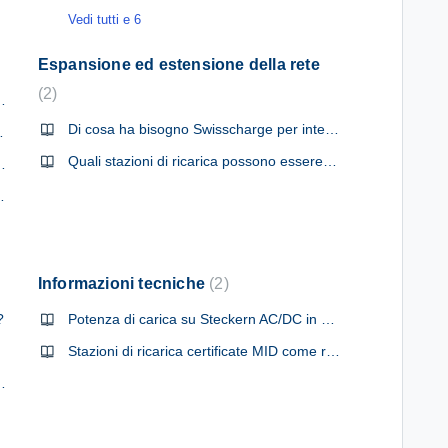
Vedi tutti e 6
Espansione ed estensione della rete
2
sessioni di ricarica (clienti privati)?
Di cosa ha bisogno Swisscharge per integrare una stazione di ricarica?
ti a Swisscharge
Quali stazioni di ricarica possono essere integrate nella rete?
 miei processi di ricarica?
nto alternativa?
Informazioni tecniche
2
?
Potenza di carica su Steckern AC/DC in diversi modelli di veicoli
Stazioni di ricarica certificate MID come requisito obbligatorio per una fatturazione della ricarica conforme alla legge
 un conto cliente esistente
ali?