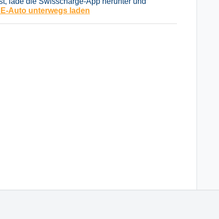
st, lade die Swisscharge-App herunter und
 E-Auto unterwegs laden