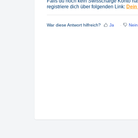
Falls du noch kein Swisscharge Konto ha
registriere dich über folgenden Link:
Dein
War diese Antwort hilfreich?
Ja
Nein