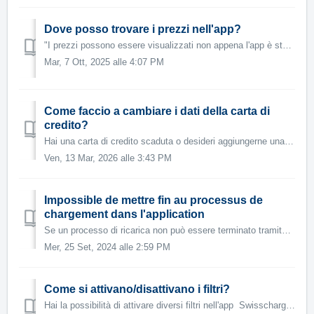
Dove posso trovare i prezzi nell'app?
"I prezzi possono essere visualizzati non appena l'app è stata scaricata. Il prezzo varierà a seconda che tu sia registrato o meno. Se non hai...
Mar, 7 Ott, 2025 alle 4:07 PM
Come faccio a cambiare i dati della carta di
credito?
Hai una carta di credito scaduta o desideri aggiungerne una nuova? Segui quindi questi passaggi: 1. Vai sull'app Swisscharge e seleziona il men...
Ven, 13 Mar, 2026 alle 3:43 PM
Impossible de mettre fin au processus de
chargement dans l'application
Se un processo di ricarica non può essere terminato tramite l'app, segui per favore i seguenti passaggi: 1.Prova a scollegare il cavo dal veicol...
Mer, 25 Set, 2024 alle 2:59 PM
Come si attivano/disattivano i filtri?
Hai la possibilità di attivare diversi filtri nell'app Swisscharge. Tipi di connettori Ricarica AC/DC Con cavo o senza Occupato o meno KW m...