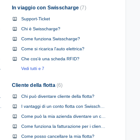
In viaggio con Swisscharge
7
Support-Ticket
nterrotto?
Chi è Swisscharge?
Come funziona Swisscharge?
harge?
Come si ricarica l'auto elettrica?
va app?
Che cos'è una scheda RFID?
i su Swisscharge?
Vedi tutti e 7
Cliente della flotta
6
n Swisscharge?
Chi può diventare cliente della flotta?
ove posso vedere il prezzo?
I vantaggi di un conto flotta con Swisscharge?
Come può la mia azienda diventare un cliente della flotta?
orni?
Come funziona la fatturazione per i clienti della flotta?
Come posso cancellare la mia flotta?