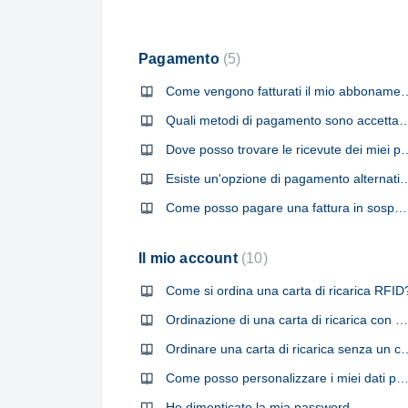
Pagamento
5
Come vengono fatturati il mio abbonamento e le mie 
Quali metodi di pagamento sono accetta
Dove posso trovare le ricevute dei
Esiste un'opzione di pagame
Come posso pagare una fattura in sospeso nell'app Swisscharge dopo essere stato bloccato?
Il mio account
10
Come si ordina una carta di ricarica RFID
Ordinazione di una carta di ricarica con un conto cliente esistente
Ordinare una carta di ricarica senza
Come posso personalizzare i miei dati person
Ho dimenticato la mia password