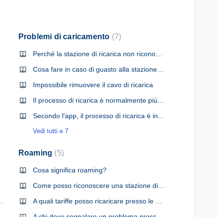
Problemi di caricamento
7
Perché la stazione di ricarica non riconosce la mia app o la mia scheda di ricarica?
Cosa fare in caso di guasto alla stazione di ricarica?
Impossibile rimuovere il cavo di ricarica
Il processo di ricarica è normalmente più lento
Secondo l'app, il processo di ricarica è iniziato, ma il punto di ricarica non funziona. Cosa devo fare?
Vedi tutti e 7
Roaming
5
Cosa significa roaming?
Come posso riconoscere una stazione di roaming nell'app?
della carta di credito?
A quali tariffe posso ricaricare presso le stazioni in roaming?
ation
A chi devo segnalare un problema presso una stazione di ricarica in roaming?